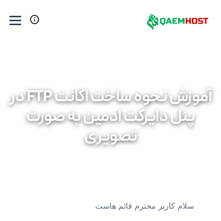
آموزش نحوه ساخت اکانت FTP در
پنل دایرکت ادمین به صورت
تصویری
سلام کاربر محترم قائم هاست