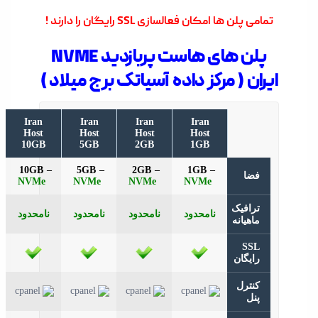
تمامی پلن ها امکان فعالسازی SSL رایگان را دارند !
پلن های هاست پربازدید NVME
ایران ( مرکز داده آسیاتک برج میلاد )
Iran
Iran
Iran
Iran
Host
Host
Host
Host
10GB
5GB
2GB
1GB
10GB –
5GB –
2GB –
1GB –
فضا
ترافیک
نامحدود
نامحدود
نامحدود
نامحدود
ماهیانه
SSL
رایگان
کنترل
پنل