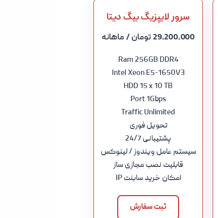
سرور لایپزیگ بیگ دیتا
29,200,000 تومان
/ ماهانه
Ram 256GB DDR4
Intel Xeon E5-1650V3
HDD 15 x 10 TB
Port 1Gbps
Traffic Unlimited
تحویل فوری
پشتیبانی 24/7
سیستم عامل ویندوز / لینوکس
قابلیت نصب مجازی ساز
امکان خرید سابنت IP
ثبت سفارش