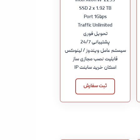
Intel Xeon W-2295
SSD 2 x 1.92 TB
Port 1Gbps
Traffic Unlimited
تحویل فوری
پشتیبانی 24/7
سیستم عامل ویندوز / لینوکس
قابلیت نصب مجازی ساز
امکان خرید سابنت IP
ثبت سفارش