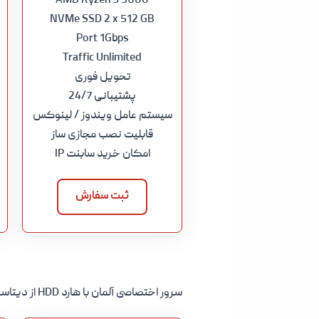
AMD Ryzen 5 3600
NVMe SSD 2 x 512 GB
Port 1Gbps
Traffic Unlimited
تحویل فوری
پشتیبانی 24/7
سیستم عامل ویندوز / لینوکس
قابلیت نصب مجازی ساز
امکان خرید سابنت IP
ثبت سفارش
سرور اختصاصی آلمان با هارد HDD از دیتاسنتر Hetzner و قیمت مناسب