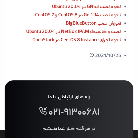
نحوه نصب GNS3 در Ubuntu 20.04
نحوه نصب Go 1.14 در CentOS 8
و CentOS 7
آموزش نصب BigBlueButton
نصب و کانفیگ NetBox IPAM در Ubuntu 20.04
نحوه اجرای CentOS 8 Instance در OpenStack
2021/10/25
راه های ارتباطی با ما
۰۲۱-۹۱۳۰۰۶۸۱
در هر قدم کنار شما هستیم