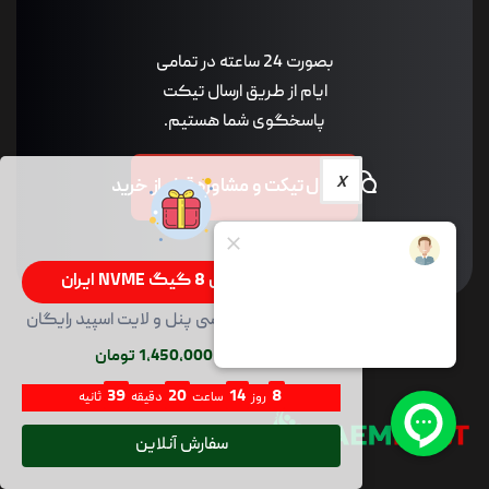
بصورت 24 ساعته در تمامی
ایام از طریق ارسال تیکت
پاسخگوی شما هستیم.
ارسال تیکت و مشاوره قبل از خرید
سرور سی پنل 8 گیگ NVME ایران
100GB NVME با سی پنل و لایت اسپید رایگان
ماهیانه 1,450,000 تومان
38
20
14
8
روز
ساعت
دقیقه
ثانیه
سفارش آنلاین