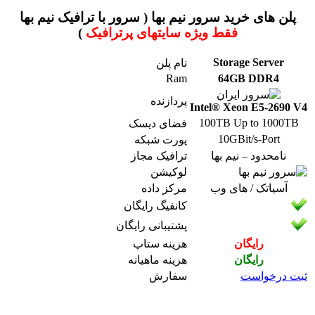
پلن های خرید سرور نیم بها ( سرور با ترافیک نیم بها
فقط ویژه سایتهای پرترافیک
)
Storage Server
نام پلن
Ram
64GB DDR4
پردازنده
Intel® Xeon E5-2690 V4
100TB Up to 1000TB
فضای دیسک
10GBit/s-Port
پورت شبکه
نامحدود – نیم بها
ترافیک مجاز
لوکیشن
آسیاتک / های وب
مرکز داده
کانفیگ رایگان
پشتیبانی رایگان
رایگان
هزینه ستاپ
رایگان
هزینه ماهیانه
ثبت درخواست
سفارش