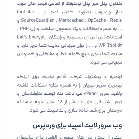
کنترل پنل سی پنل برگرفته از تمامی فیچر های مورد
نیاز وردپرس بصورت کامل اعم از IonCube ,
SourceGuardian , Memcached , OpCache , Redis و
… به همراه امکانات ویژه همچون سلکت ورژن PHP ,
امکانات اس اس ال پیشرفته و رایگان Let’s Encrypt ،
WP ToolKit و … را برای میزبانی سایت شما دربر دارد و
سایت شما بدون هیچ گونه خطا و مشکلی و کمبودی
میزبانی می شود.
توصیه و پیشنهاد شرکت قائم هاست برای اینکه
بهترین سرور میزبان را به همراه کلیه امکانات داشته
باشید سرور cPanel می باشد که توسط کارشناسان و
تیم پشتیبانی فنی با بیش از 12 سال تجربه و سابقه
درخشان برای شما آماده سازی و کانفیگ می شود.
وب سرور لایت اسپید برای وردپرس
یکی از پیش نیاز های مهم و الزامی برای سایتهای