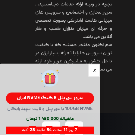
تجربه در زمینه ارائه خدمات دیتاسنتری ،
سرور مجازی و اختصاصی و سرویس های
میزبانی هاست اشتراکی بصورت تخصصی
و حرفه ای میزبان هزاران کسب و کار
آنلاین می باشد.
هم اکنون مفتخر هستیم که با کیفیت
ترین سرویس ها را با تعرفه بسیار ارزان در
داخل کشور به مشترکین عزیز خود ارائه
می نماییم.
سرور سی پنل 8 گیگ NVME ایران
100GB NVME با سی پنل و لایت اسپید رایگان
ماهیانه 1,450,000 تومان
28
34
11
7
روز
ساعت
دقیقه
ثانیه