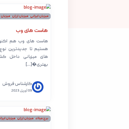
میزبان ایرانی
،
میزبان ارزان
،
میزبان پ
هاست های وب
هاست های وب هم اکنون
هستیم تا جدیدترین نو
های میزبانی داخل کشو
بهتری�[...]
کارشناس فروش
09 آوریل 2023
برج میلاد
،
میزبان ارزان
،
میزبان ایرا