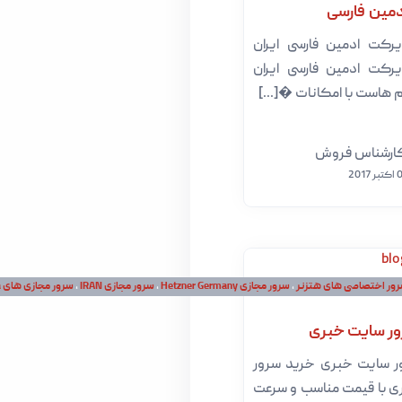
دمین فارسی
رکت ادمین فارسی ایران
رکت ادمین فارسی ایران
 هاست با امکانات �[...]
ارشناس فروش
ر 2017
ور اختصاصی های هتزنر
میزبان لینوکس پربازدید
،
سرور مجازی Hetzner Germany
،
سرور مجازی IRAN
،
سرور مجازی های canada
ر سایت خبری
ر سایت خبری خرید سرور
 با قیمت مناسب و سرعت