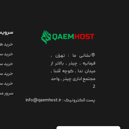
سرویس 
خرید ه
خرید سر
نشانی ما : تهران ،
فرمانیه ، چیذر ، بالاتر از
خرید سر
میدان ندا ، کوچه آشنا ،
خرید سر
مجتمع اداری چیذر ، واحد
خرید سر
2
سرور مجا
پست الکترونیک :
info@qaemhost.ir