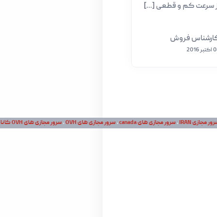
 از سرعت کم و قطعی [...]
ارشناس فروش
بر 2016
ور مجازی IRAN
،
سرور مجازی های canada
،
سرور مجازی های OVH
،
سرور مجازی های OVH کانادا