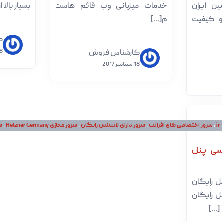
ن ایران
خدمات میزبانی وب قائم هاست
بسیار بالا
و کیفیت
م[...]
ک
08 اکت
کارشناس فروش
18 سپتامبر 2017
ir
،
سرور اختصاصی های افرانت
،
سرور دارای لایسنس رایگان
،
سرور مجازی Hetzner Germany
،
سر
سی پنل
ل رایگان
ل رایگان
...]