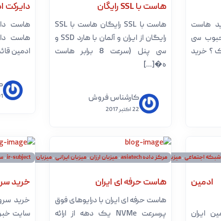
هاست با SSL رایگان
دایرکت ا
د هاست
هاست با SSL رایگان هاست با SSL
هاست دای
حبوب سی
رایگان از ایران و آلمان با هارد SSD و
هاست دای
ک ؟ خرید
سی پنل (سرعت 8 برابر هاست
ادمین قائم
ه�[...]
ک
01 اکتب
کارشناس فروش
22 اکتبر 2017
بکه اجتماعی
،
میزبان ارزان
،
مرکز داده asiatech
میزبان ایرانی
،
،
میزبان ارزان
،
میزبان پربازدید ایران
،
میزبان ایرانی
،
ir-subject
،
میزبان لینوکس پربازدید
میزبان پربازدید ایران
،
سر
ادمین
هاست حرفه ای ایران
خرید سرو
هاست حرفه ای ایران با درایوهای فوق
خرید سرو
ن ایران
پرسرعت NVMe یک دهه از ارائه
سایت خبری