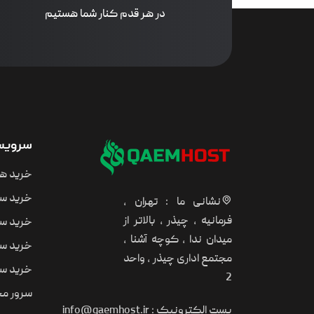
در هر قدم کنار شما هستیم
سرویس 
خرید ه
خرید سر
نشانی ما : تهران ،
فرمانیه ، چیذر ، بالاتر از
خرید سر
میدان ندا ، کوچه آشنا ،
خرید سر
مجتمع اداری چیذر ، واحد
خرید سر
2
سرور مجا
پست الکترونیک :
info@qaemhost.ir