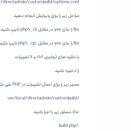
l/directadmin/custombuild/options.conf
مراحل زیر را برای ویرایش انجام دهید
No را جای yes در مقابل php5_cli تایپ کنید
No را جای yes در مقابل php5_cgi تایپ کنید
با کلید های ترکیبی ctrl و X تغییرات
را ذخیره کنید
مسیر زیر را برای اعمال تغییرات در PHP طی کنید
/usr/local/directadmin/custombuild
حالا دستور زیر را اجرا کنید
./build php