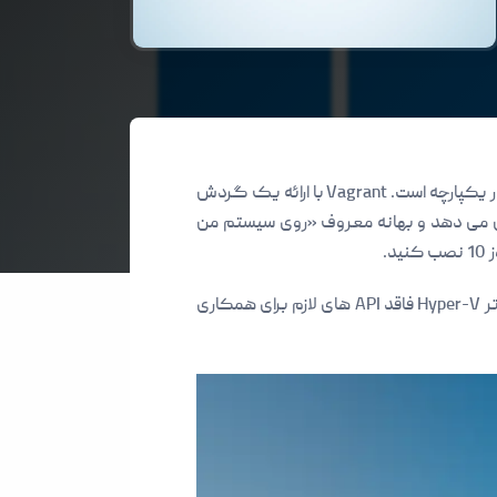
شرکت HashiCorp ادعا می کند که Vagrant ابزاری برای ساخت و مدیریت محیط های ماشین مجازی در یک گردش کار یکپارچه است. Vagrant با ارائه یک گردش
ایش می دهد و بهانه معروف «روی سیستم من
حتما توجه داشته باشید که قابلیت Hyper-V تنها با نسخه های ویندوز 8.1 و جدیدتر سازگار است. نسخه های قدیمی تر Hyper-V فاقد API های لازم برای همکاری