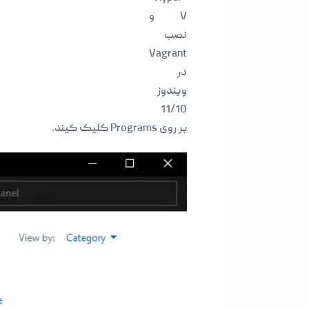
V و
نصب
Vagrant
در
ویندوز
11/10
بر روی Programs کلیک کیند.