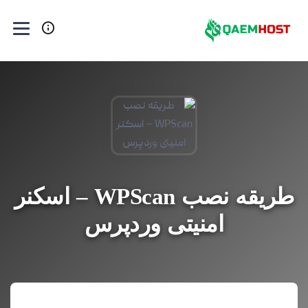
طریقه نصب WPScan – اسکنر
امنیتی وردپرس