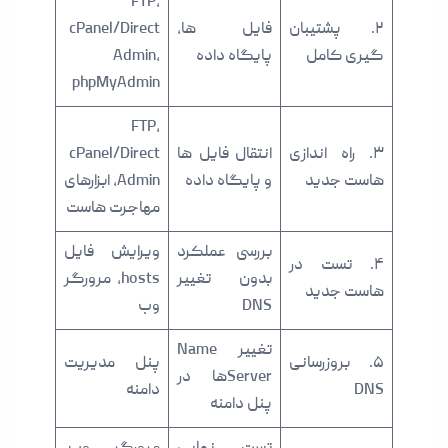
FTP،
۲. پشتیبان
فایل ها،
cPanel/Direct
گیری کامل
پایگاه داده
Admin،
phpMyAdmin
FTP،
۳. راه اندازی
انتقال فایل ها
cPanel/Direct
هاست جدید
و پایگاه داده
Admin، ابزارهای
مهاجرت هاست
بررسی عملکرد
ویرایش فایل
۴. تست در
بدون تغییر
hosts، مرورگر
هاست جدید
DNS
وب
تغییر Name
۵. بروزرسانی
پنل مدیریت
Serverها در
DNS
دامنه
پنل دامنه