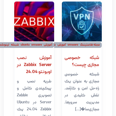
استینگ
،
vmware
،
آموزش
،
شبکه
آموزش
،
vmware
،
ubuntu
،
شبکه
،
لینوکس
ه خصوصی
آموزش نصب
ی چیست؟
Zabbix Server در
اوبونتو 24.04
ه خصوصی
 به عنوان یک
طریه نصب و
ل امن و کارآمد،
پیکربندی کامل و
 کلیدی در
تصویری Zabbix
یت سرورها،
Server در Ubuntu
‌سا�[...]
24.04 Zabbix یک