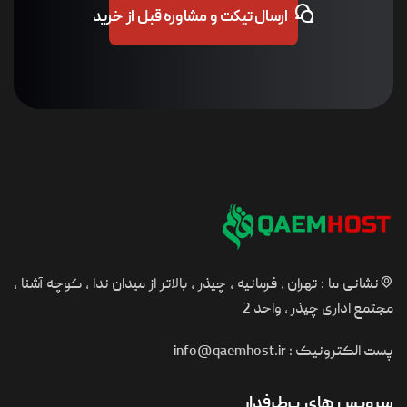
ارسال تیکت و مشاوره قبل از خرید
هران ، فرمانیه ، چیذر ، بالاتر از میدان ندا ، کوچه آشنا ،
ذر ، واحد 2
یک :
info@qaemhost.ir
 پرطرفدار