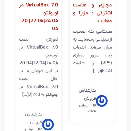
ی و هاست‌
VirtualBox 7.0 در
کی : مزایا و
اوبونتو
ب
24.04|22.04|20.
04
می که صحبت
بانی وب‌سایت به
آموزش نصب
می‌آید، انتخاب
VirtualBox 7.0 در
سرور مجازی
اوبونتو
(VPS) و هاست
24.04|22.04|20.04
[...]
در این آموزش ما در
حال نصب
VirtualBox 7.0 در
کارشناس
اوبونتو 24.04|2[...]
فروش
19 دسامبر
2024
کارشناس
فروش
02 نوامبر