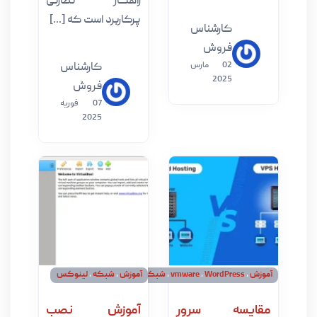
راهکار نظارتی
پرکاربرد است که [...]
کارشناس
فروش
02 مارس
کارشناس
2025
فروش
07 فوریه
2025
WordPress
،
vmware
،
شبکه
آموزش
،
شبکه
،
لینوکس
یسه سرور
آموزش نصب