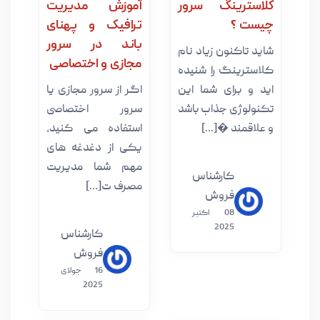
ترینگ سرور
آموزش مدیریت
 ؟
ترافیک و پهنای
باند در سرور
تاکنون زیاد نام
مجازی و اختصاصی
رینگ را شنیده
 برای شما این
اگر از سرور مجازی یا
وژی جذاب باشد
سرور اختصاصی
مند �[...]
استفاده می کنید،
یکی از دغدغه های
مهم شما مدیریت
کارشناس
مصرف ت[...]
فروش
08 اکتبر
2025
کارشناس
فروش
16 جولای
2025