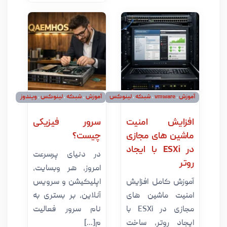
vmware
،
شبکه
،
لینوکس
آموزش
،
شبکه
،
لینوکس
،
ویندوز
ایش امنیت
سرور فیزیکی
ن های مجازی
چیست؟
در ESXi با ایجاد
در دنیای پرسرعت
امروز، هر وبسایت،
 کامل افزایش
اپلیکیشن و سرویس
ت ماشین های
آنلاین، بر بستری به
مجازی در ESXi با
نام سرور فعالیت
د روتر، ساخت
م[...]