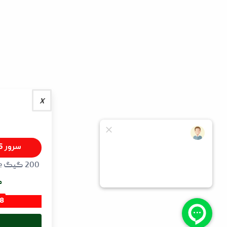
سرور 16 گیگ 16 هسته NVMe ایران
200 گیگ NVMe با سی پنل و لایت اسپید رایگان
ماهیانه 2,400,000 تومان
15
7
8
روز
ساعت
دقیقه
سفارش آنلاین