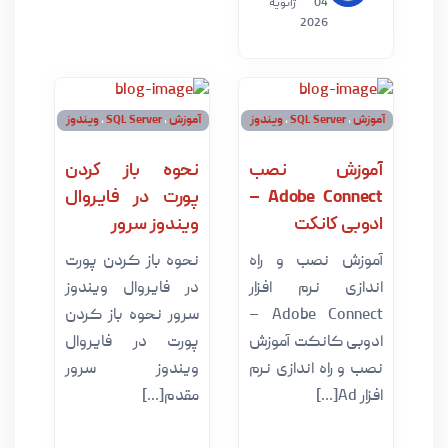
04 ژانویه
202
SQL S
،
ویندوز
آموزش
،
SQL Server
،
ویندوز
 نصب
نحوه باز کردن
Adobe Connect –
پورت در فایروال
نکت
ویندوز سرور
صب و راه
نحوه باز کردن پورت
رم افزار
در فایروال ویندوز
Adobe Connect –
سرور نحوه باز کردن
نکت آموزش
پورت در فایروال
اندازی نرم
ویندوز سرور
مقدم[...]