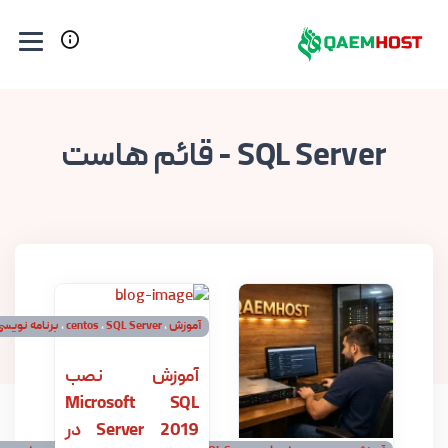
 - قائم هاست
آموزش
،
SQL Server
،
centos
،
برنامه نویسی
،
لینوکس
آموزش نصب
Microsoft SQL
Server 2019 در