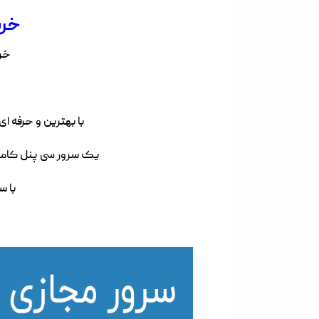
خری
خرید س
با بهترین و حرفه ای ت
یک سرور سی پنل کامل ر
با س