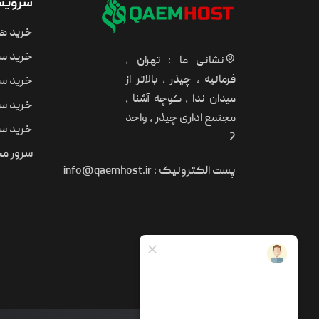
سرویس 
خرید ه
خرید سر
نشانی ما : تهران ،
فرمانیه ، چیذر ، بالاتر از
خرید سر
میدان ندا ، کوچه آشنا ،
خرید سر
مجتمع اداری چیذر ، واحد
خرید سر
2
سرور مجا
پست الکترونیک :
info@qaemhost.ir