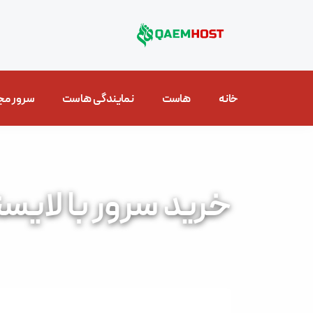
خانه
هاست
نمایندگی هاست
سرور مج
خرید سرور با لایس