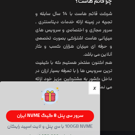
چرا قائم هاست؟
شرکت قائم هاست با 14 سال سابقه و
تجربه در زمینه ارائه خدمات دیتاسنتری ،
سرور مجازی و اختصاصی و سرویس های
میزبانی هاست اشتراکی بصورت تخصصی
و حرفه ای میزبان هزاران کسب و کار
آنلاین می باشد.
هم اکنون مفتخر هستیم که با کیفیت
ترین سرویس ها را با تعرفه بسیار ارزان در
داخل کشور به مشترکین عزیز خود ارائه
می نماییم.
سرور سی پنل 8 گیگ NVME ایران
100GB NVME با سی پنل و لایت اسپید رایگان