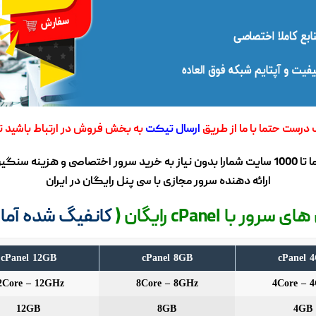
 درست حتما با ما از طریق
ارسال تیکت
به بخش فروش در ارتباط باشید تا 
بصورت تضمینی سرورهای مجازی سی پنل ما تا 1000 سایت شمارا بدون نیاز به خرید سرور اخ
ارائه دهنده سرور مجازی با سی پنل رایگان در ایران
ر با cPanel رایگان (
کانفیگ شده آما
cPanel 12GB
cPanel 8GB
cPanel 
2Core – 12GHz
8Core – 8GHz
4Core – 
12GB
8GB
4GB