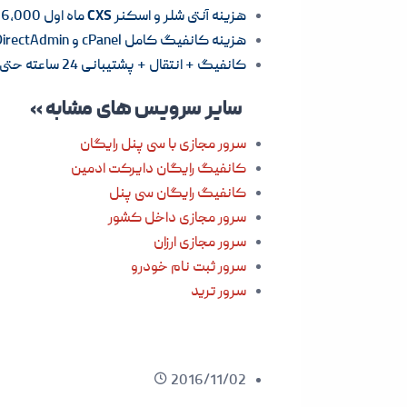
هزینه آنتی شلر و اسکنر
CXS
ماه اول 116,000 تومان و هر ماه 195,760 تومان
هزینه کانفیگ کامل cPanel و DirectAdmin
کانفیگ + انتقال + پشتیبانی 24 ساعته حتی در ایام تعطیل بصورت کاملا رایگان می باشد.
سایر سرویس های مشابه »
سرور مجازی با سی پنل رایگان
کانفیگ رایگان دایرکت ادمین
کانفیگ رایگان سی پنل
سرور مجازی داخل کشور
سرور مجازی ارزان
سرور ثبت نام خودرو
سرور ترید
2016/11/02