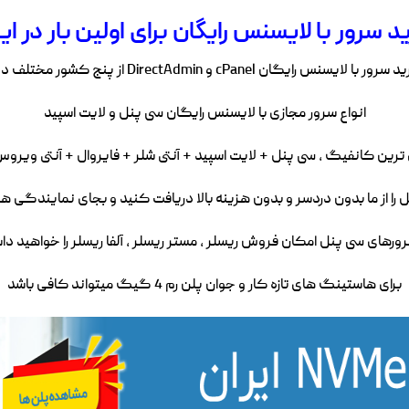
د سرور با لایسنس رایگان برای اولین بار در ایر
رور با لایسنس رایگان cPanel و DirectAdmin از پنج کشور مختلف دنیا
انواع سرور مجازی با لایسنس رایگان سی پنل و لایت اسپید
رین کانفیگ , سی پنل + لایت اسپید + آنتی شلر + فایروال + آنتی ویروس + eseller
ا از ما بدون دردسر و بدون هزینه بالا دریافت کنید و بجای نمایندگی ه
رورهای سی پنل امکان فروش ریسلر , مستر ریسلر , آلفا ریسلر را خواهید د
برای هاستینگ های تازه کار و جوان پلن رم 4 گیگ میتواند کافی باشد