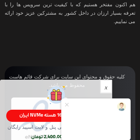
هم اکنون مفتخر هستیم که با کیفیت ترین سرویس ها را با
تعرفه بسیار ارزان در داخل کشور به مشترکین عزیز خود ارائه
می نماییم.
کلیه حقوق و محتوای این سایت برای شرکت قائم هاست
محفوظ می باشد.
سرور 16 گیگ 16 هسته NVMe ایران
200 گیگ NVMe با سی پنل و لایت اسپید رایگان
ماهیانه 2,400,000 تومان