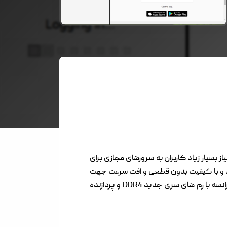
به نیاز بسیار زیاد کاربران به سرورهای مجازی برای
تمند و با کیفیت بدون قطعی و افت سرعت جهت
استفاده ربات نینجاگرام برای کاربران می باشد ، این سرورها برگرفته از جدیدترین سری سرورهای هتزنر آلمان و OVH فرانسه با رم های سری جدید DDR4 و پردازنده