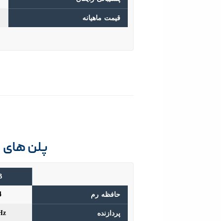
قیمت ماهیانه
پلن های سرور مج
B
4
حافظه رم
Hz
پردازنده