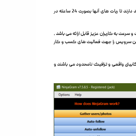
سرور مجازی نینجاگرام برای افرادی مناسب است که قصد استفاده از ربات های اینستاگرامی توسط سرور را دارند و قصد دارند تا ربات های آنها بصورت 24 ساعته در
عت به کاربران عزیز قابل ارائه می باشد ،
ترین سرویس را جهت فعالیت های کسب و کار
 از کشورهایی مانند آلمان ، فرانسه ، انگلستان ، فنلاند ، کانادا و … ارائه می شود دارای پورت 1 گیگابیتی واقعی و ترافیک نامحدود می باشند و