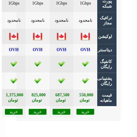
رت
1Gbps
1Gbps
1Gbps
1Gbps
که
افیک
نامحدود
نامحدود
نامحدود
نامحدود
از
کیشن
OVH
OVH
OVH
OVH
تاسنتر
نفیگ
یگان
تیبانی
یگان
1,375,000
825,000
687,500
550,000
مت
تومان
تومان
تومان
تومان
هیانه
خرید
خرید
خرید
خرید