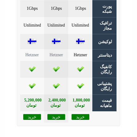
رت
1Gbps
1Gbps
1Gbps
که
افیک
Unlimited
Unlimited
Unlimited
از
کیشن
Hetzner
Hetzner
Hetzner
تاسنتر
نفیگ
یگان
تیبانی
یگان
5,200,000
2,400,000
1,800,000
مت
تومان
تومان
تومان
هیانه
خرید
خرید
خرید