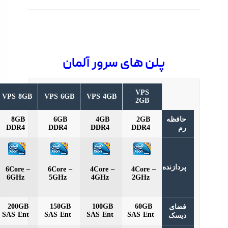
پلن های سرور آلمان
VPS
VPS
VPS 8GB
VPS 6GB
VPS 4GB
16GB
2GB
فظه
2GB
4GB
6GB
8GB
16GB
DDR4
DDR4
DDR4
DDR4
DDR4
دازنده
8Core –
6Core –
6Core –
4Core –
4Core –
8GHz
6GHz
5GHz
4GHz
2GHz
500GB
200GB
150GB
100GB
60GB
ای
SAS Ent
SAS Ent
SAS Ent
SAS Ent
SAS Ent
سک