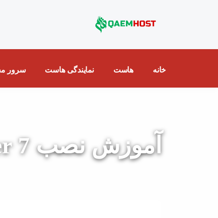
خانه
هاست
نمایندگی هاست
سرور مج
آموزش نصب vCenter 7 در ESXi