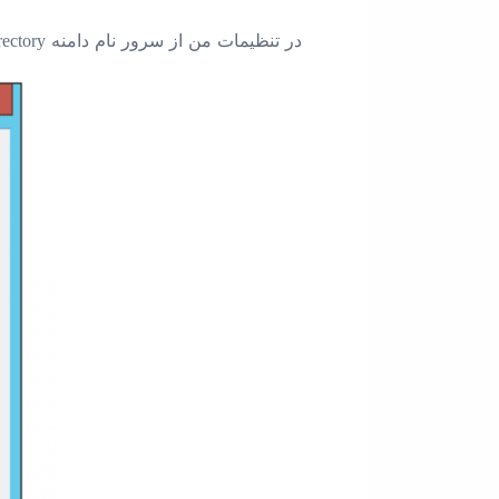
در تنظیمات من از سرور نام دامنه Active Directory استفاده می کنم. این ایجاد رکورد DNS من است. فراموش نکنید که رکورد PTR را نیز ایجاد کنید.