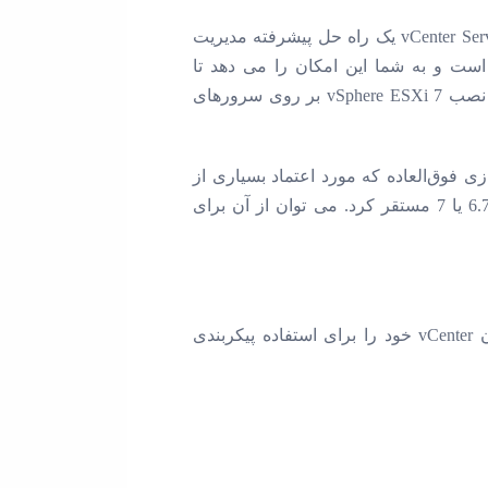
در راهنمای امروز ما نصب VMware vCenter 7 Server Appliance را بر روی هاست ESXi انجام خواهیم داد. vCenter Server یک راه حل پیشرفته مدیریت
رای کنترل محیط های VMware vSphere شما طراحی شده است و به شما این امکان را می دهد تا
زیرساخت مجازی را در سراسر ابر هیبریدی با اطمینان خودکارسازی و ارائه دهید. در مقاله قبلی ما در مورد نصب vSphere ESXi 7 بر روی سرورهای
ن راه‌حل مجازی‌سازی فوق‌العاده که مورد اعتماد بسیاری از
شرکت‌های کوچک تا بزرگ است، آشنا شوید. vCenter 7 را می توان بر روی هاست ESXi با نسخه های 6.5، 6.7 یا 7 مستقر کرد. می توان از آن برای
قبل از شروع نصب، مطمئن شوید که یک سرور DNS کار می کند و هر دو رکورد و رکورد PTR نام میزبان vCenter خود را برای استفاده پیکربندی