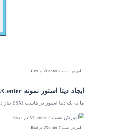
آموزش نصب VCenter 7 در Esxi
ایجاد دیتا استور نمونه vCenter
ما به یک دیتا استور در هاست ESXi نیاز داریم که نمونه vCenter در آن ذخیره شود. اگر قبلاً یکی ندارید آن را ایجاد کنید.
آموزش نصب VCenter 7 در Esxi