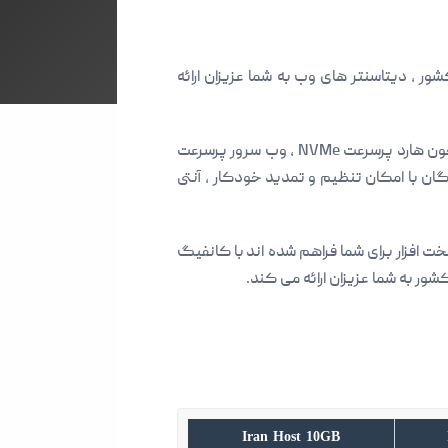
 ، دیتاسنتر های وب به شما عزیزان ارائه
سرویس های جدید میزبانی هاست سی پنل ایران که در مرکز داده HiWEB میزبانی می شود با امکانات بی نظیر همچون هارد پرسرعت NVMe ، وب سرور پرسرعت
یگان ، گواهینامه اس اس ال رایگان با امکان تنظیم و تمدید خودکار ، آنتی
افزار برای شما فراهم شده اند با کانفیگ
ور به شما عزیزان ارائه می کند.
Iran Host 10GB