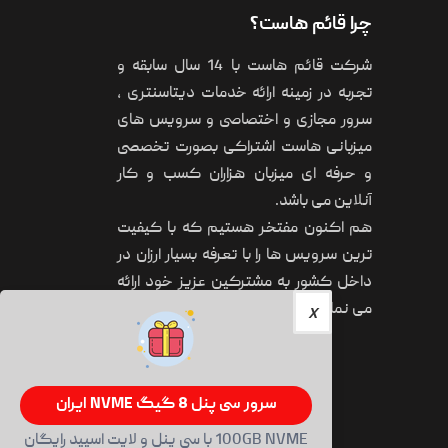
چرا قائم هاست؟
شرکت قائم هاست با 14 سال سابقه و
تجربه در زمینه ارائه خدمات دیتاسنتری ،
سرور مجازی و اختصاصی و سرویس های
میزبانی هاست اشتراکی بصورت تخصصی
و حرفه ای میزبان هزاران کسب و کار
آنلاین می باشد.
هم اکنون مفتخر هستیم که با کیفیت
ترین سرویس ها را با تعرفه بسیار ارزان در
داخل کشور به مشترکین عزیز خود ارائه
می نماییم.
سرور سی پنل 8 گیگ NVME ایران
100GB NVME با سی پنل و لایت اسپید رایگان