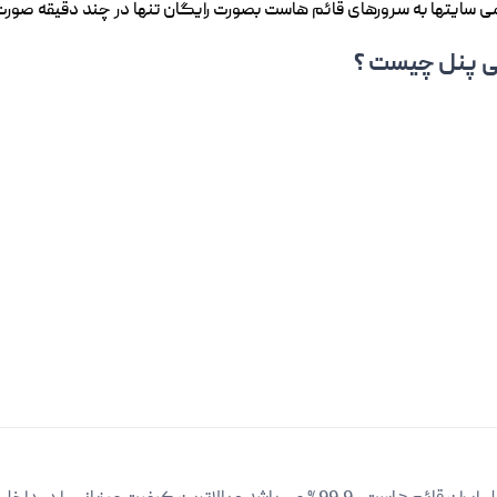
می سایتها به سرورهای قائم هاست بصورت رایگان تنها در چند دقیقه صور