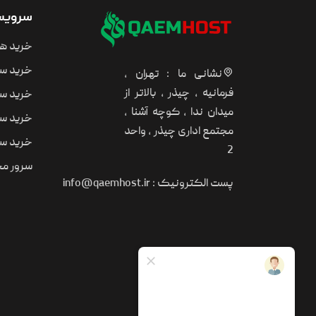
سرویس 
خرید ه
خرید سر
نشانی ما : تهران ،
فرمانیه ، چیذر ، بالاتر از
خرید سر
میدان ندا ، کوچه آشنا ،
خرید سر
مجتمع اداری چیذر ، واحد
خرید سر
2
سرور مجا
پست الکترونیک :
info@qaemhost.ir