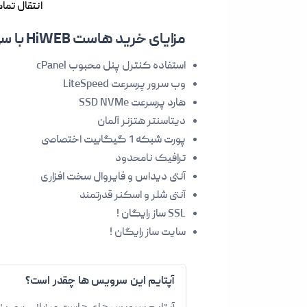
انتقال تما
مزایای خرید هاست HiWEB با سی پنل چیست ؟
استفاده کنترل پنل محبوب cPanel
وب سرور پرسرعت LiteSpeed
هارد پرسرعت SSD NVMe
دیتاسنتر هتزنر آلمان
پورت شبکه 1 گیگابیت اختصاصی
ترافیک نامحدود
آنتی دیداس و فایروال سخت افزاری
آنتی شلر و اسکنر قدرتمند
SSL ساز رایگان !
سایت ساز رایگان !
آپتایم این سرویس ها چقدر است؟