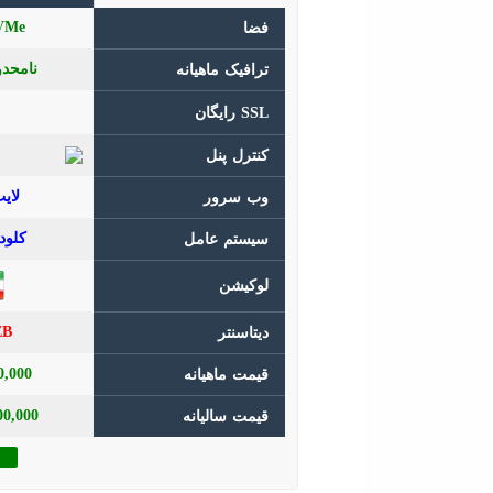
فضا
ترافیک ماهیانه
SSL رایگان
کنترل پنل
وب سرور
سیستم عامل
لوکیشن
EB
دیتاسنتر
300,000 ت
قیمت ماهیانه
3,000,000 
قیمت سالیانه
خ