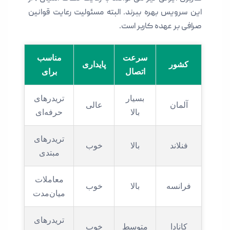
این سرویس بهره ببرند. البته مسئولیت رعایت قوانین
صرافی بر عهده کاربر است.
سرعت
مناسب
کشور
پایداری
اتصال
برای
بسیار
تریدرهای
آلمان
عالی
بالا
حرفه‌ای
تریدرهای
فنلاند
بالا
خوب
مبتدی
معاملات
فرانسه
بالا
خوب
میان‌مدت
تریدرهای
کانادا
متوسط
خوب