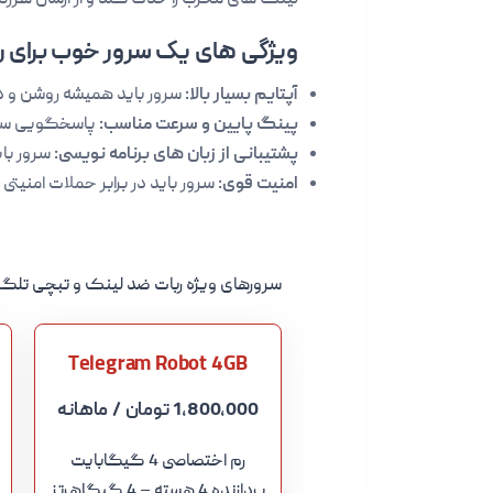
لینک های مخرب را حذف کند و از ارسال هرزن
ویژگی های یک سرور خوب برای ربا
آپتایم بسیار بالا:
سرور باید همیشه روشن و در 
پینگ پایین و سرعت مناسب:
پاسخگویی سریع
پشتیبانی از زبان های برنامه نویسی:
سرور باید از زبان هایی مثل .js
امنیت قوی:
سرور باید در برابر حملات امنیتی 
سرورهای ویژه ربات ضد لینک و تبچی تلگر
Telegram Robot 4GB
1,800,000 تومان
/ ماهانه
رم اختصاصی 4 گیگابایت
پردازنده 4 هسته – 4 گیگاهرتز