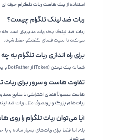
استفاده از یک
هاست ربات تلگرام
حرفه ای د
ربات ضد لینک تلگرام چیست؟
ربات ضد لینک
یک ربات مدیریتی است که به 
می‌کند تا امنیت فضای گفتگو حفظ شود.
برای راه اندازی ربات تلگرام به چه
شما به یک توکن (Token) از BotFather و یک
تفاوت هاست و سرور برای ربات ت
هاست
معمولاً فضای اشتراکی با منابع محد
ربات‌های بزرگ و پرمصرف
مثل
ربات ضد لین
آیا می‌توان ربات تلگرام را روی ه
می‌شود.