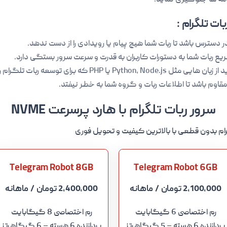
امه ها جلوگیری نماید.
ت تلگرام :
دسترس باشد تا ربات شما هیچ پیام یا رویدادی را از دست ندهد.
 ربات شما به دستورات کاربران به قدرت و سرعت سرور بستگی دارد.
Python، Node یا PHP که برای توسعه ربات تلگرام رایج هستند، پشتیبانی کند.
مقاوم باشد تا اطلاعات ربات و گروه شما به خطر نیفتد.
سرور ربات تلگرام با هارد پرسرعت NVME
ام بدون قطعی با بالاترین کیفیت و تحویل فوری
Telegram Robot 8GB
Telegram Robot 6GB
2,100,000 تومان
/ ماهانه
2,400,000 تومان
/ ماهانه
رم اختصاصی 6 گیگابایت
رم اختصاصی 8 گیگابایت
پردازنده 6 هسته – 5 گیگاهرتز
پردازنده 6 هسته – 6 گیگاهرتز