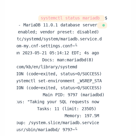
 systemctl status mariadb
$
● 
   Active: 