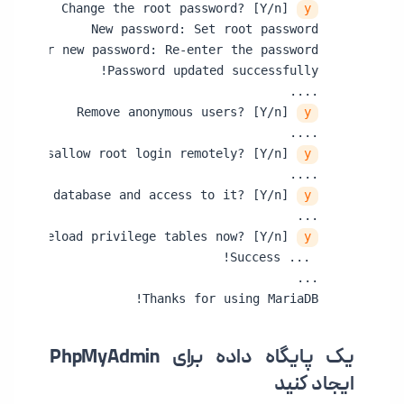
Change the root password? [Y/n] 
y
Remove anonymous users? [Y/n] 
y
Disallow root login remotely? [Y/n] 
y
ve test database and access to it? [Y/n] 
y
Reload privilege tables now? [Y/n] 
y
Thanks for using MariaDB!
یک پایگاه داده برای PhpMyAdmin
ایجاد کنید