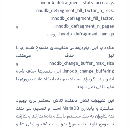
innodb_defragment_stats_accuracy،
innodb_defragment_fill_factor_n_recs،
innodb_defragment_fill_factor،
innodb_defragment_n_pages، و
innodb_defragment_per_qu. روش
علاوه بر این، به‌روزرسانی متغیرهای منسوخ شده زیر را
نیز حذف می‌کند:
innodb_change_buffer_max_size و
innodb_change_buffering. این متغیرها حذف شده
اند زیرا دیگر برای عملیات بهینه پایگاه داده ضروری یا
مفید تلقی نمی شوند.
این تغییرات نشان دهنده تلاش مستمر برای بهبود
عملکرد و پایداری MariaDB است، و تضمین می کند
که کاربران به یک سیستم پایگاه داده کارآمد و کارآمد
دسترسی دارند. با منسوخ کردن و حذف ویژگی ها و