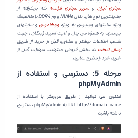
پیشنهاد ویژه قائم هاست برای
میزبانی وردپرس
با
سرور
مجازی ایران
و
سرور مجازی فرانسه
که برگرفته از
جدیدترین نوع هارد های NVMe و رم DDR4 با کانفیگ
ویژه سایتهای وردپرسی به ویژه
ووکامرسی
و سایتهای
پرمصرف به همراه سی پنل و لایت اسپید رایگان ، جهت
کسب اطلاعات بیشتر و مشاوره قبل از خرید از طریق
ارسال تیکت
به بخش فروش میتوانید سوالات قبل از
خرید خود را مطرح نمایید.
مرحله 5: دسترسی و استفاده از
phpMyAdmin
اکنون می توانید از طریق مرورگر با استفاده از
URL http://domain_name به phpMyAdmin دسترسی
داشته باشید