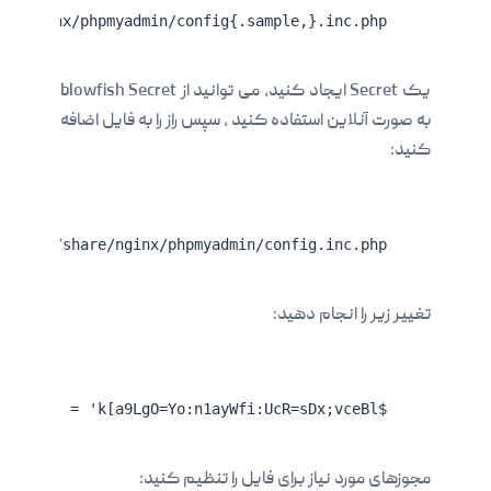
re/nginx/phpmyadmin/config{.sample,}.inc.php
یک Secret ایجاد کنید، می توانید از blowfish Secret
به صورت آنلاین استفاده کنید ، سپس راز را به فایل اضافه
کنید:
m /usr/share/nginx/phpmyadmin/config.inc.php
تغییر زیر را انجام دهید:
$cfg['blowfish_secret'] = 'k[a9LgO=Yo:n1ayWfi:UcR=sDx;vceBl';
مجوزهای مورد نیاز برای فایل را تنظیم کنید: