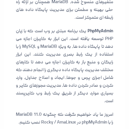
متغیرهای منسوخ شده، MariaDB همچنان بر ارائه راه
حلی بهینه و مطمئن برای مدیریت پایگاه داده های
رابطه ای متمرکز است.
PhpMyAdmin
یک برنامه مبتنی بر وب است که با زبان
PHP توسعه یافته است. این ابزار به کاربران اجازه می
دهد تا پایگاه داده ها، به ویژه MariaDB و MySQL را با
استفاده از یک رابط بصری مدیریت کنند. این ابزار
رایگان و منبع باز به کاربران اجازه می دهد تا کارهای
مختلف مدیریت پایگاه داده دیگری را انجام دهند که
شامل اجرای پرس و جوها، ایجاد و اصلاح جداول، وارد
کردن و صادر کردن داده ها، مدیریت مجوزهای کاربر و
بسیاری موارد دیگر از طریق یک رابط وب کاربرپسند
است.
امروز ما یاد خواهیم گرفت که چگونه MariaDB 11.0
را با phpMyAdmin در Rocky / AmaLinux نصب کنیم.