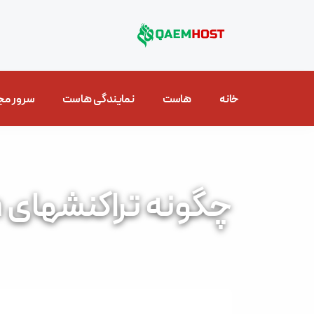
خانه
هاست
نمایندگی هاست
سرور مج
چگونه تراکنشهای SQL Transaction انجام می شود