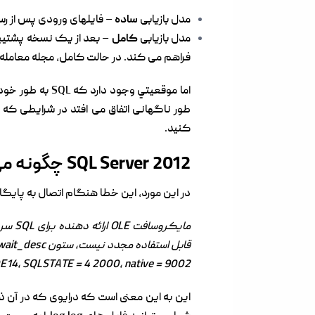
مدل بازیابی
ساده
– فایلهای ورودی پس از رسی
مدل بازیابی
کامل
– بعد از یک نسخه پشتیبان
فراهم می کند. در حالت کامل، مجله معامله (LDF) می تواند رشد کند (زیرا تغییرات پایگاه داده در این ورودی انباشته می شو
اما موقعيتي وجود دارد که SQL به طور خودکار کار SQL مختلط را به دلایلی کار نمی کند و سیاههها اشغال تمام فضای دیسک در دسترس است. این همیشه
طور ناگهانی
اتفاق می افتد در شرایطی که فورا
کنید.
SQL Server 2012 چگونه می توان از logs transaction استفاده کرد؟
در این مورد، این خطا هنگام اتصال به پایگاه داده MS SQL ظاه
قابل استفاده مجدد نیست، ستون log_reuse_wait_desc را ببینید sys.database
14، SQLSTATE = 4 2000، native = 9002