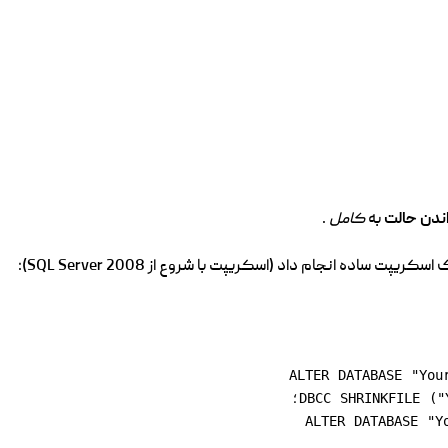
ندن حالت
به
کامل
.