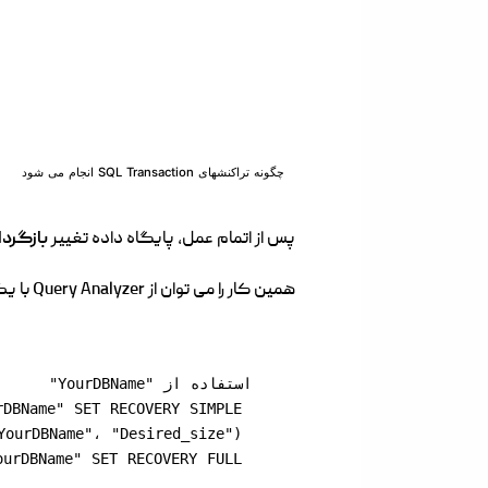
چگونه تراکنشهای SQL Transaction انجام می شود
پس از اتمام عمل، پایگاه داده تغییر
بازگردا
همین کار را می توان از Query Analyzer با یک اسکریپت ساده انجام داد (اسکریپت با شروع از SQL Server 2008):
 ALTER DATABASE "YourDBName" SET RECOVERY FULL