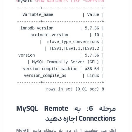
mysql> 
SHOW VARIABLES LIKE "%version%";
8 rows in set (0.01 sec)
مرحله 6: به MySQL Remote
Connections اجازه دهید
اگر می خواهید از راه دور به پایگاه داده MySQL