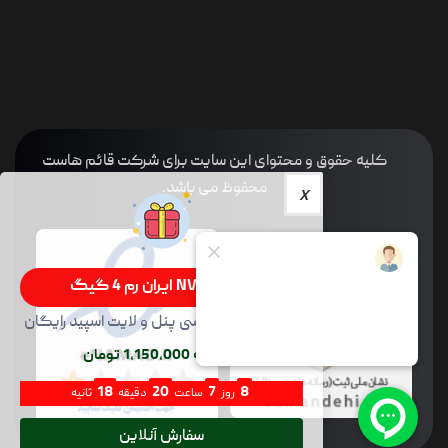
کلیه حقوق و محتوای این سایت برای شرکت قائم هاست
محفوظ می باشد.
سرور NVMe ایران رم 4 گیگ
35GB NVME با سی پنل و لایت اسپید رایگان
ماهیانه 1,150,000 تومان
17
20
7
8
روز
ساعت
دقیقه
ثانیه
سفارش آنلاین