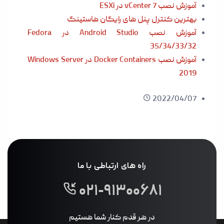
آموزش نصب vCenter 7 در ESXi
بهترین کنترل پنل های رایگان هاستینگ
آموزش نصب Android Studio در Fedora
35/34/33/32
آموزش نصب Docker Containers در Windows Server
2019
2022/04/07
راه های ارتباطی با ما
۰۲۱-۹۱۳۰۰۶۸۱
در هر قدم کنار شما هستیم