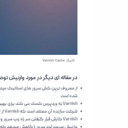
کانفیگ Varnish Cache
در مقاله ای دیگر در مورد وارنیش توض
شده است
Varnish به وردپرس کمک می کند برای بهبود عملکرد سایت تا سرعت آن کاهش پیدا نکند و دیتابیس با CRASH مواجه نشود
شرکت سازنده آن معتقد است که Varnish از لایت اسپید و انجین ایکس عملکرد بهتری دارد و بار سرور را به طور قابل توجهی کاهش میدهد
Varnish کارش قرار گرفتن سر راه وب سرور و گوش دادن به پورت 80 میباشد
وارنیش سرعت لود سرور را کاهش میدهد که ن