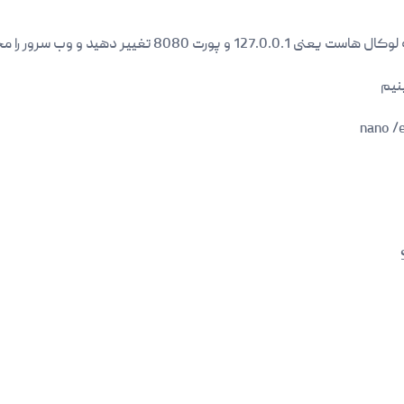
nano /