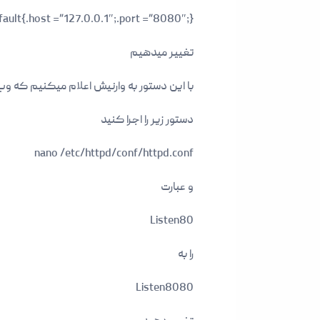
ault{.host =”127.0.0.1″;.port =”8080″;}​
تغییر میدهیم
با این دستور به وارنیش اعلام میکنیم که وب سرور بر روی لوکال ه
دستور زیر را اجرا کنید
nano /etc/httpd/conf/httpd.conf​
و عبارت
Listen80​
را به
Listen8080​