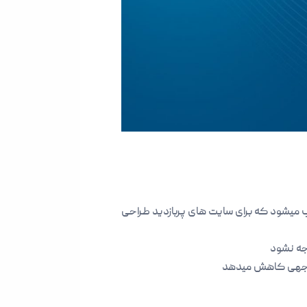
های استاتیک میتوان به Varnish Cache اشاره کرد ، در واقع یک شتاب دهنده HTTP محسوب میشود که برای سایت های پربازدید طراحی