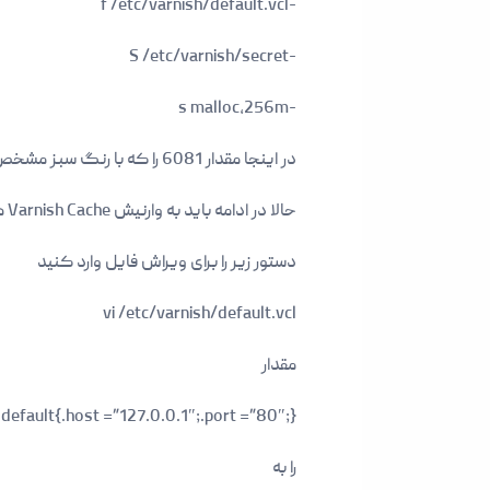
-f /etc/varnish/default.vcl
-S /etc/varnish/secret
-s malloc,256m
در اینجا مقدار 6081 را که با رنگ سبز مشخص کردیم به 80 تغییر دهید و فایل را ذخیره کنید
حالا در ادامه باید به وارنیش Varnish Cache هاست و پورتی که وب سرور به آن گوش میکند را معرفی نماییم
دستور زیر را برای ویراش فایل وارد کنید
vi /etc/varnish/default.vcl
مقدار
default{.host =”127.0.0.1″;.port =”80″;}
را به