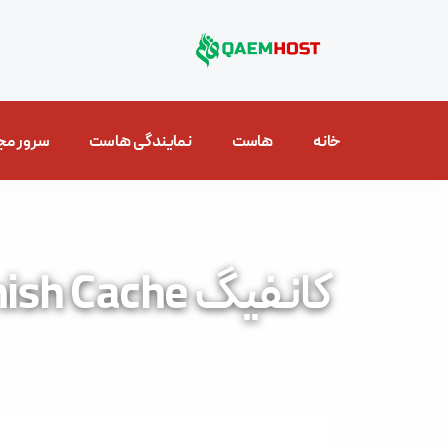
خانه
هاست
نمایندگی هاست
سرور مج
کانفیگ Varnish Cache