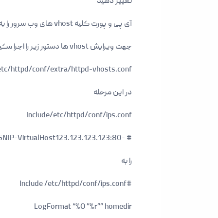
تغییر دهید
آی پی و پورت کلیه vhost های وب سرور را به لوکال هاست یعنی 127.0.0.1 و پورت 8080 تغییر دهید و وب سرور را مجددآ راه اندازی کنید
جهت ویرایش vhost ها دستور زیر را اجرا مکینیم
etc/httpd/conf/extra/httpd-vhosts.conf
در این مرحله
Include/etc/httpd/conf/ips.conf
# -SNIP-VirtualHost123.123.123.123:80​
را به
#Include /etc/httpd/conf/ips.conf
LogFormat “%O ”%r”” homedir