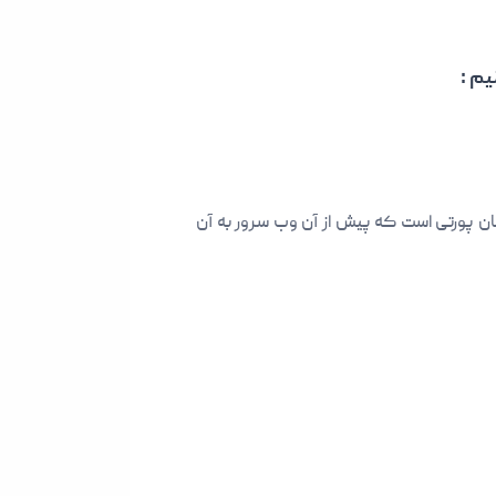
یم :
به پورت 6081 گوش میکند که آن را به 80 تغییر میدهیم , پورت 80 در واقع همان پورتی است که پیش از آن وب سرور به آن